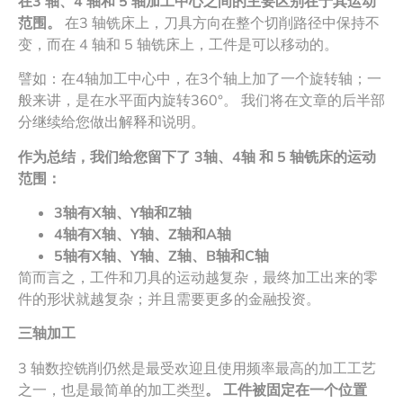
在3 轴、4 轴和 5 轴加工中心之间的主要区别在于其运动
范围。
在3 轴铣床上，刀具方向在整个切削路径中保持不
变，而在 4 轴和 5 轴铣床上，工件是可以移动的。
譬如：在4轴加工中心中，在3个轴上加了一个旋转轴；一
般来讲，是在水平面内旋转360°。 我们将在文章的后半部
分继续给您做出解释和说明。
作为总结，我们给您留下了
3
轴
、
4
轴
和
5
轴铣床的运动
范围：
3
轴有
X
轴、
Y
轴和
Z
轴
4
轴有
X
轴、
Y
轴、
Z
轴和
A
轴
5
轴有
X
轴、
Y
轴、
Z
轴、
B
轴和
C
轴
简而言之，工件和刀具的运动越复杂，最终加工出来的零
件的形状就越复杂；并且需要更多的金融投资。
三轴加工
3 轴数控铣削仍然是最受欢迎且使用频率最高的加工工艺
之一，也是最简单的加工类型
。
工件被固定在一个位置