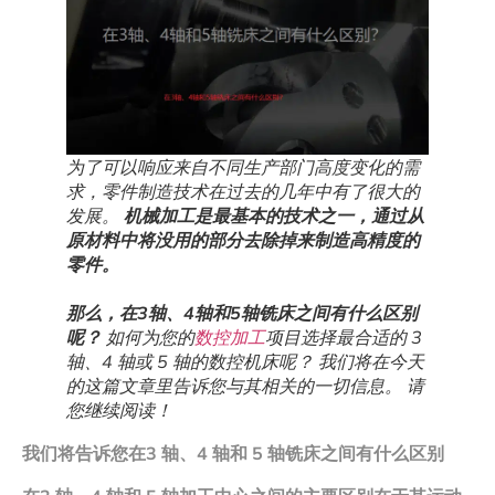
为了可以响应来自不同生产部门高度变化的需
求，零件制造技术在过去的几年中有了很大的
发展。
机械加工是最基本的技术之一，通过从
原材料中将没用的部分去除掉来制造高精度的
零件。
那么，在3轴、4轴和5轴铣床之间有什么区别
呢？
如何为您的
数控加工
项目选择最合适的 3
轴、4 轴或 5 轴的数控机床呢？ 我们将在今天
的这篇文章里告诉您与其相关的一切信息。 请
您继续阅读！
我们将告诉您在
3
轴、
4
轴和
5
轴铣床之间有什么区别