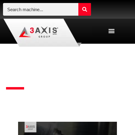
在3轴、4轴和5轴铣床
之间有什么区别？