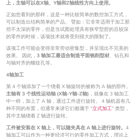
上，主轴可以在
X
轴、
Y
轴和
Z
轴线性方向上使用。
正如您看到的那样，这是一种比较简单的数控加工方式，
可以制造出结构简单的产品。 譬如：它非常适用于加工那
些不太深的零件，但是当试图处理具有狭窄型腔的且较深
的零件的时候，该项技术就将受到很大的限制了。
该项工作可能会变得非常劳动密集型，并呈现出不完美的
效果。 因此，
3
轴加工最适合制造平面铣削型材
、钻孔和
与轴对齐的螺纹孔等。
4
轴加工
第 4 个轴添加了一个绕着 X 轴旋转的被称为 A 轴的部件。
主轴有 3 个线性运动轴 (X轴-Y轴-Z轴)
，就像在 3 轴加工
中一样，加上了 A 轴，通过工件进行旋转。 4 轴机器有几
种不同的布置，但通常来讲它们都属于 “
立式加工
” 类型，
其中主轴绕着 Z 轴进行旋转。
工件被安装在 X 轴上，可以随夹具在 A 轴上进行旋转。
4
轴加工可以作为一种更经济可行的零件加工方式，理论上