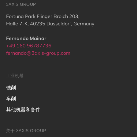
3AXIS GROUP
Fortuna Park Flinger Broich 203,
Halle 7-K, 40235 Düsseldorf, Germany
Fernando Mainar
+49 160 96787736
fernando@3axis-group.com
工业机器
铣削
车削
其他机器和备件
关于 3AXIS GROUP