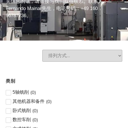
关信息的话，请直接与我们取得联系。联系人：
Fernando Mainar先生，电话号码：+49 160
96787736。
类别
(
0
)
5轴铣削
(
0
)
其他机器和备件
(
0
)
卧式铣削
(
0
)
数控车削