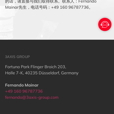
的话，请直接与我们取得联系。联系人：Fernando
Mainar先生，电话号码：+49 160 96787736。
3AXIS GROUP
Fortuna Park Flinger Broich 203,
Halle 7-K, 40235 Düsseldorf, Germany
Fernando Mainar
+49 160 96787736
fernando@3axis-group.com