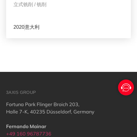
立式铣削
/
铣削
2020
意大利
3AXIS GROUP
Fortuna Park Flinger Broich 203,
Halle 7-K, 40235 Düsseldorf, Germany
Fernando Mainar
+49 160 96787736