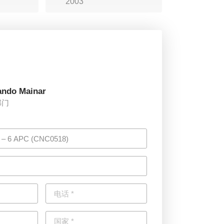
2003
ando Mainar
部门