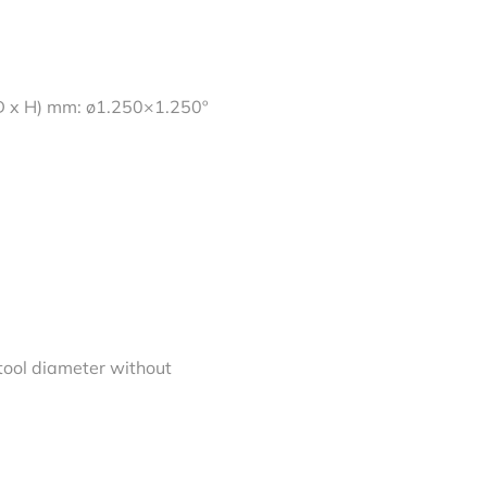
D x H) mm: ø1.250×1.250º
ool diameter without