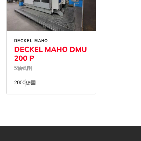
DECKEL MAHO
DECKEL MAHO DMU
200 P
5轴铣削
2000
德国