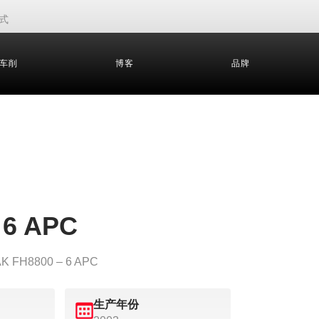
式
车削
博客
品牌
 6 APC
FH8800 – 6 APC
生产年份