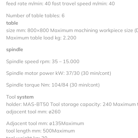
feed rate m/min: 40 fast travel speed m/min: 40
Number of table tables: 6
table
size mm: 800×800 Maximum machining workpiece size (
Maximum table load kg: 2.200
spindle
Spindle speed rpm: 35 – 15.000
Spindle motor power kW: 37/30 (30 min/cont)
Spindle torque Nm: 104/84 (30 min/cont)
Tool
system
holder: MAS-BT50 Tool storage capacity: 240 Maximum t
adjacent tool mm: ø260
Adjacent tool mm: ø135Maximum
tool length mm: 500Maximum