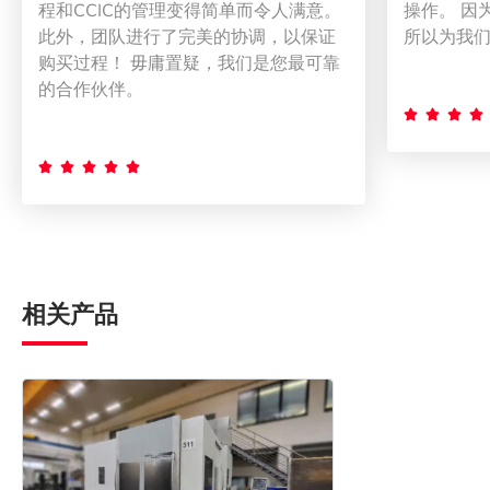
程和CCIC的管理变得简单而令人满意。
操作。 因
此外，团队进行了完美的协调，以保证
所以为我
购买过程！ 毋庸置疑，我们是您最可靠
的合作伙伴。









相关产品