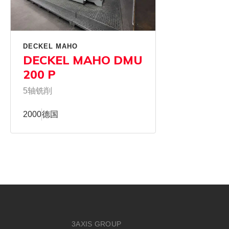
DECKEL MAHO
DECKEL MAHO DMU
200 P
5轴铣削
2000
德国
3AXIS GROUP