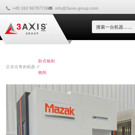
+49 160 96787736
info@3axis-group.com
卧式铣削
正在出售的机器 /
/
铣削