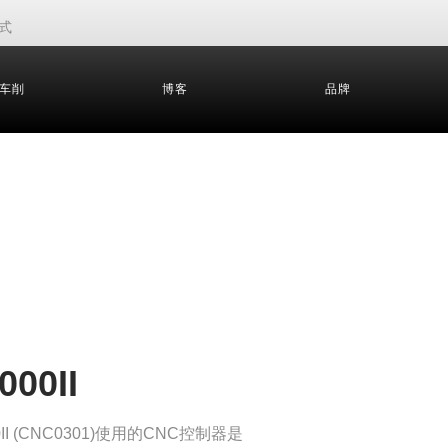
式
车削
博客
品牌
00II
00II (CNC0301)使用的CNC控制器是