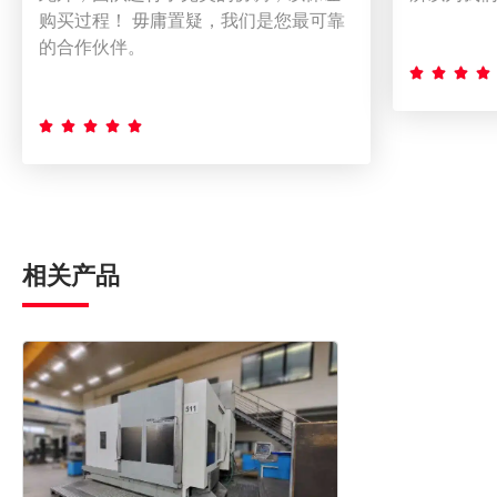
购买过程！ 毋庸置疑，我们是您最可靠
的合作伙伴。









相关产品