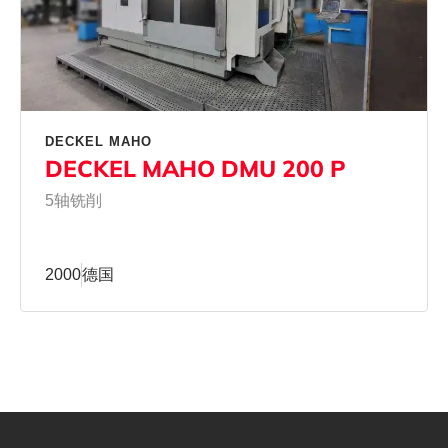
DECKEL MAHO
DECKEL MAHO DMU 200 P
5轴铣削
2000
德国