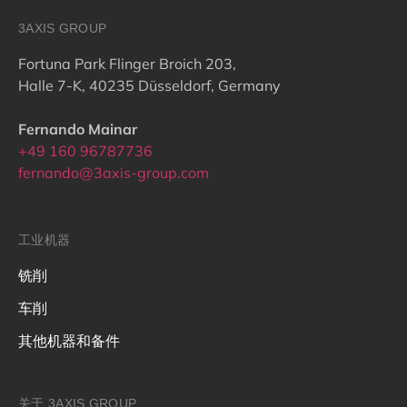
3AXIS GROUP
Fortuna Park Flinger Broich 203,
Halle 7-K, 40235 Düsseldorf, Germany
Fernando Mainar
+49 160 96787736
fernando@3axis-group.com
工业机器
铣削
车削
其他机器和备件
关于 3AXIS GROUP