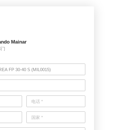
ando Mainar
部门