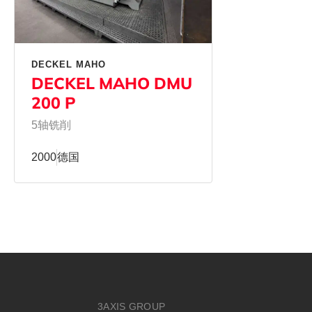
DECKEL MAHO
DECKEL MAHO DMU
200 P
5轴铣削
2000
德国
3AXIS GROUP