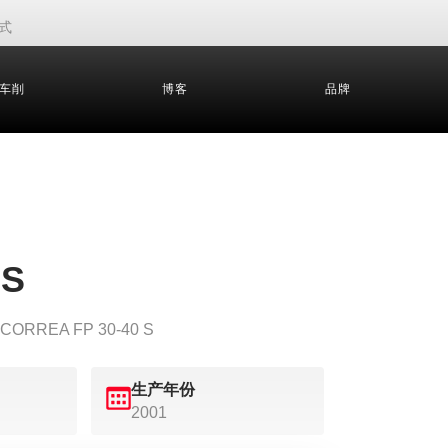
式
车削
博客
品牌
 S
ORREA FP 30-40 S
生产年份
2001