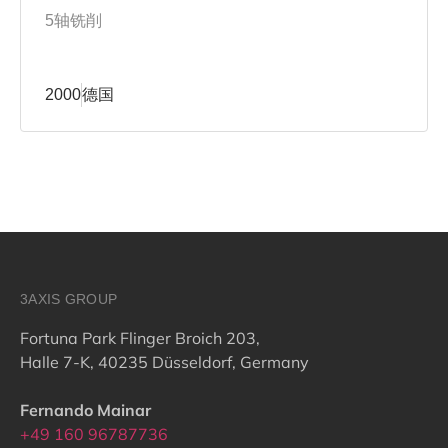
5轴铣削
2000
德国
3AXIS GROUP
Fortuna Park Flinger Broich 203,
Halle 7-K, 40235 Düsseldorf, Germany
Fernando Mainar
+49 160 96787736